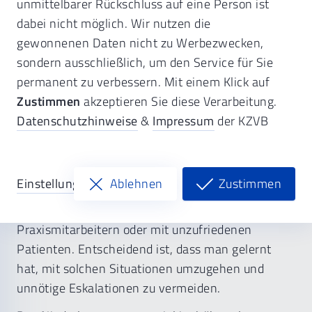
unmittelbarer Rückschluss auf eine Person ist
dabei nicht möglich. Wir nutzen die
gewonnenen Daten nicht zu Werbezwecken,
sondern ausschließlich, um den Service für Sie
Virtinar zur Niederlassung und
permanent zu verbessern. Mit einem Klick auf
Zustimmen
akzeptieren Sie diese Verarbeitung.
Praxisführung
Datenschutzhinweise
&
Impressum
der KZVB
Informationen zur Veranstaltung
Einstellungen
Ablehnen
Zustimmen
Konflikte sind in einer Zahnarztpraxis oft
unvermeidbar - sei es zwischen den
Praxismitarbeitern oder mit unzufriedenen
Patienten. Entscheidend ist, dass man gelernt
hat, mit solchen Situationen umzugehen und
unnötige Eskalationen zu vermeiden.