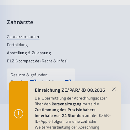
Zahnärzte
Zahnarztnummer
Fortbildung
Anstellung
&
Zulassung
BLZK-compact.de
(Recht & Infos)
Gesucht & gefunden:
Praxis-
Jobbörse
&
Einreichung ZE/PAR/KB 08.2026
Bei Übermittlung der Abrechnungsdaten
über den
Personalzugang
muss die
Zustimmung des Praxisinhabers
Praxisteam
Patientenservice
KZVB
innerhalb von 24 Stunden
auf der KZVB-
ID-App erfolgen, um eine zeitnahe
Weiterverarbeitung der Abrechnung
Abrechnungsberatung
Zahnärztlicher Notdienst
Organisation
Besuchen Sie uns auf: