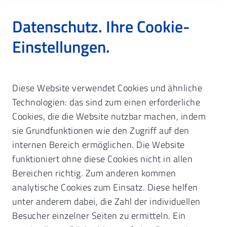
Datenschutz. Ihre Cookie-
Einstellungen.
Startseite
Zahnarzt & Praxisführung
Diese Website verwendet Cookies und ähnliche
Fortbildung & Veranstaltungen
Online-Anmeldung
Technologien: das sind zum einen erforderliche
Virtinar zur Niederlassung und Praxisführung
Cookies, die die Website nutzbar machen, indem
sie Grundfunktionen wie den Zugriff auf den
Details & Anmeldung.
KZVB
internen Bereich ermöglichen. Die Website
Fortbildungen.
funktioniert ohne diese Cookies nicht in allen
Bereichen richtig. Zum anderen kommen
Unsere Mails mit Infos zu Ihrer
analytische Cookies zum Einsatz. Diese helfen
Teilnahme gehen an die von Ihnen
unter anderem dabei, die Zahl der individuellen
Besucher einzelner Seiten zu ermitteln. Ein
angegebene persönliche Mail-Adresse.