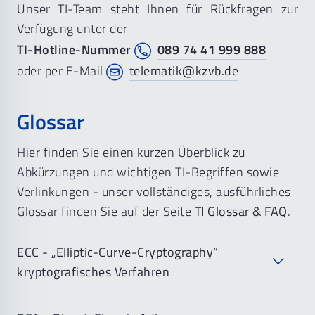
Unser TI-Team steht Ihnen für Rückfragen zur
Geregelte Prozesse beim Ausscheiden von
Verfügung unter der
Mitarbeitern (Rückgabe von Geräten, Sperrung
TI-Hotline-Nummer
089 74 41 999 888
von Zugängen)
oder per E-Mail
telematik@kzvb.de
Klare Regeln für den Einsatz von Fremdpersonal
Glossar
inkl. Vertraulichkeitsvereinbarungen
Dokumentierte Aufgaben, Zuständigkeiten und
Hier finden Sie einen kurzen Überblick zu
Zugriffsrechte
Abkürzungen und wichtigen TI-Begriffen sowie
Verlinkungen - unser vollständiges, ausführliches
Regelmäßige Schulungen zur IT-Sicherheit
Glossar finden Sie auf der Seite
TI Glossar & FAQ
.
(mindestens jährlich)
Sensibilisierung der Praxisleitung für
ECC - „Elliptic-Curve-Cryptography“
Informationssicherheit
kryptografisches Verfahren
Patch- und Änderungsmanagement
Sicherheitsupdates müssen zeitnah installiert