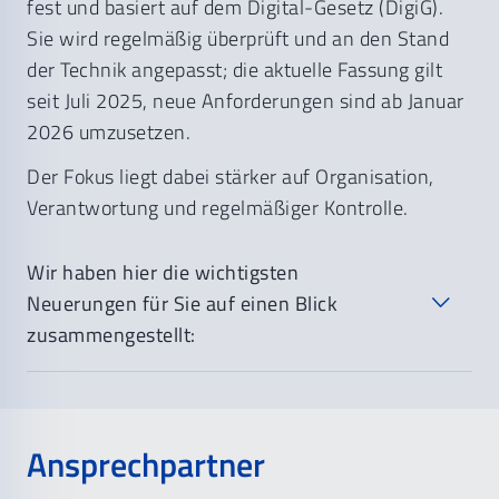
Keine Pauschale
Pauschale
0,00 €
fest und basiert auf dem Digital-Gesetz (DigiG).
2 oder mehr TI-
Sicherheits- und Architekturstandards
Sie wird regelmäßig überprüft und an den Stand
Anwendungen fehlen;
angepasst.
der Technik angepasst; die aktuelle Fassung gilt
TI-EK nicht übermittelt
seit Juli 2025, neue Anforderungen sind ab Januar
2026 umzusetzen.
Der Fokus liegt dabei stärker auf Organisation,
Verantwortung und regelmäßiger Kontrolle.
Wir haben hier die wichtigsten
Neuerungen für Sie auf einen Blick
zusammengestellt:
Personal und Organisation
Ansprechpartner
Verbindliche Einarbeitung neuer Mitarbeiter mit
IT-Sicherheits- und Datenschutzregeln