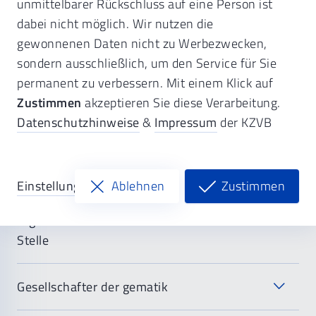
unmittelbarer Rückschluss auf eine Person ist
Die TI ist das geschlossene digitale
dabei nicht möglich. Wir nutzen die
Netzwerk im deutschen Gesundheitswesen:
gewonnenen Daten nicht zu Werbezwecken,
Sie soll verschiedene Akteure wie Praxen,
sondern ausschließlich, um den Service für Sie
Krankenhäuser und Apotheken miteinander
permanent zu verbessern. Mit einem Klick auf
vernetzen. Sie bildet die technische Grundlage für
Zustimmen
akzeptieren Sie diese Verarbeitung.
einen sicheren, standardisierten Austausch
Datenschutzhinweise
&
Impressum
der KZVB
medizinischer Informationen zwischen allen
Beteiligten im Gesundheitswesen.
Einstellungen
Ablehnen
Zustimmen
gematik - die Nationale Agentur für
Digitale Medizin als zentrale staatliche
Stelle
Gesellschafter der gematik