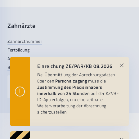
Komfortsignatur
Benutzerkonten mit rollenbasierten
Zugriffsrechten, keine gemeinsamen Logins
Zahnärzte
E-Mail-Sicherheit
Sichere Konfiguration von E-Mail-Programmen
Zahnarztnummer
Verordnung über den Europäischen
(Virenschutz, Spam-Filter, Verschlüsselung)
Fortbildung
Gesundheitsdatenraum (EHDS) - Public Health
Anstellung
&
Zulassung
Schulung im sicheren Umgang mit Spam- und
Einreichung ZE/PAR/KB 08.2026
BLZK-compact.de
(Recht & Infos)
Phishing-Mails
Bei Übermittlung der Abrechnungsdaten
über den
Personalzugang
muss die
Hinweis: KIM bleibt der sichere Standard für
Gesucht & gefunden:
Zustimmung des Praxisinhabers
Praxis-
Jobbörse
medizinische Kommunikation
&
innerhalb von 24 Stunden
auf der KZVB-
ID-App erfolgen, um eine zeitnahe
Cloud-Anwendungen
Weiterverarbeitung der Abrechnung
Cloud-Dienste mit Gesundheitsdaten dürfen nur
sicherzustellen.
genutzt werden, wenn ein aktuelles C5-Testat
Praxisteam
Patientenservice
KZVB
vorliegt