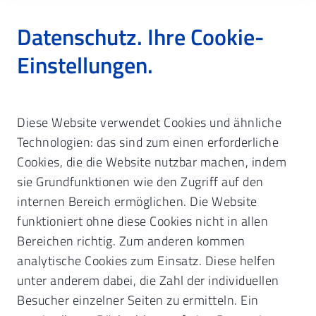
Datenschutz. Ihre Cookie-
Einstellungen.
Startseite
Digitalisierung & TI
Überblick TI
Diese Website verwendet Cookies und ähnliche
gematik
Telematik-Infrastruktur.
Technologien: das sind zum einen erforderliche
Pflichten und Fristen
Cookies, die die Website nutzbar machen, indem
Überblick.
Technische Ausstattung
sie Grundfunktionen wie den Zugriff auf den
TI-Anwendungen
internen Bereich ermöglichen. Die Website
Praxisorientierter Überblick über
TI-Pauschale
funktioniert ohne diese Cookies nicht in allen
aktuelle und wichtige Themen.
IT-Sicherheit und Datenschutz
Bereichen richtig. Zum anderen kommen
Ansprechpartner
analytische Cookies zum Einsatz. Diese helfen
aktualisiert
:
13.07.2026
Glossar
unter anderem dabei, die Zahl der individuellen
Besucher einzelner Seiten zu ermitteln. Ein