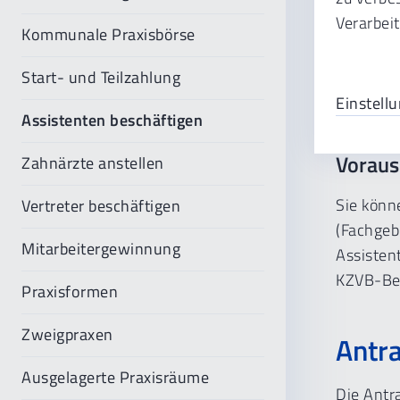
Verarbei
Kommunale Praxisbörse
Ob Vertr
zuerst v
Start- und Teilzahlung
Genehmig
Einstell
Assistenten beschäftigen
Voraus
Zahnärzte anstellen
Sie könn
Vertreter beschäftigen
(Fachgebi
Mitarbeitergewinnung
Assistent
KZVB-Bez
Praxisformen
Zweigpraxen
Antr
Ausgelagerte Praxisräume
Die Antra