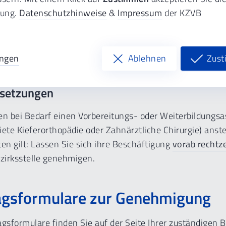
tung.
Datenschutzhinweise
&
Impressum
der KZVB
eter, Vorbereitungs-, Entlastungs- oder Weiterbildungsas
on der KZVB genehmigt werden. Wir erklären hier, wie Sie
ung für die Bezirksstellen am besten vorbereiten.
ungen
Ablehnen
Zus
setzungen
en bei Bedarf einen Vorbereitungs- oder Weiterbildungsa
ete Kieferorthopädie oder Zahnärztliche Chirurgie) anste
en gilt: Lassen Sie sich ihre Beschäftigung
vorab rechtze
irksstelle genehmigen.
agsformulare zur Genehmigung
gsformulare finden Sie auf der Seite Ihrer zuständigen Be