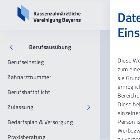
Date
Eins
Berufsausübung
Startsei
Diese We
Berufseinstieg
Assi
zum eine
Zahnarztnummer
sie Grun
vor
ermöglich
Berufshaftpflicht
Bereiche
Vermei
Diese he
Zulassung
Genehmi
einzelner
Person i
Bedarfsplan & Versorgung
Werbezwe
Praxisberatung
zu verbe