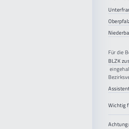
Unterfra
Oberpfal
Niederba
Für die 
BLZK zu
eingehal
Bezirksv
Assisten
Wichtig 
Achtung:
Bitte stel