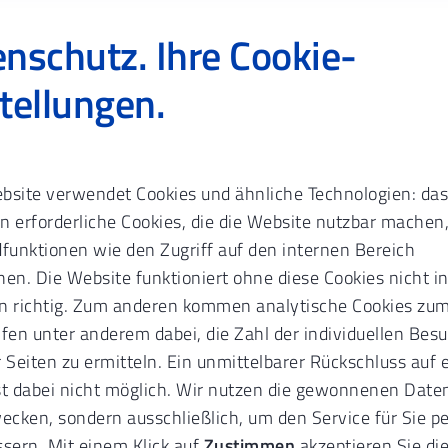
nschutz. Ihre Cookie-
tellungen.
te
Berufsausübung
Assistenten beschäftigen
bsite verwendet Cookies und ähnliche Technologien: das
stenten beschäftigen.
Nur 
n erforderliche Cookies, die die Website nutzbar machen
dfunktionen wie den Zugriff auf den internen Bereich
heriger Genehmigung.
en. Die Website funktioniert ohne diese Cookies nicht in
n richtig. Zum anderen kommen analytische Cookies zum
den Sie unangenehme Folgen. So bereiten Sie
lfen unter anderem dabei, die Zahl der individuellen Bes
gung rechtzeitig sorgfältig vor.
 Seiten zu ermitteln. Ein unmittelbarer Rückschluss auf 
st dabei nicht möglich. Wir nutzen die gewonnenen Daten
cken, sondern ausschließlich, um den Service für Sie 
ssern. Mit einem Klick auf
Zustimmen
akzeptieren Sie di