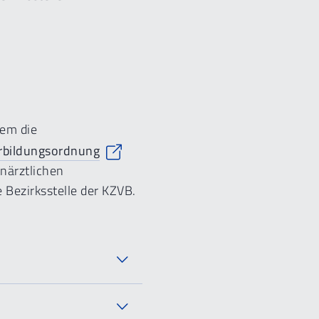
dem die
rbildungsordnung
närztlichen
 Bezirksstelle der KZVB.
en zur Beschäftigung