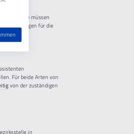
sistent – alle müssen
 die Unterlagen für die
timmen
ssistenten
llen. Für beide Arten von
itig
von der zuständigen
zirksstelle in