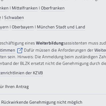
nken
I
Mittelfranken
I
Oberfranken
z
I
Schwaben
yern
I
Oberbayern
I
München Stadt und Land
Beschäftigung eines
Weiterbildung
sassistenten muss zu
stimmen
Dafür müssen die Anforderungen der
Weite
ten sein. Hinweis: Die Anmeldung beim zuständigen Zah
erband der BLZK ersetzt nicht die Genehmigung durch die
tenrichtlinien der KZVB
für Ihren Antrag
 Rückwirkende Genehmigung nicht möglich
len Sie den Antrag auf Genehmigung oder Verlängerung von Genehmigung