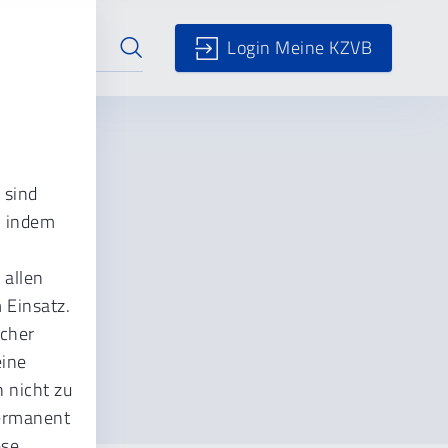
Login Meine KZVB
 sind
mit
, indem
 allen
 Einsatz.
 die
ucher
eine
 nicht zu
permanent
ese