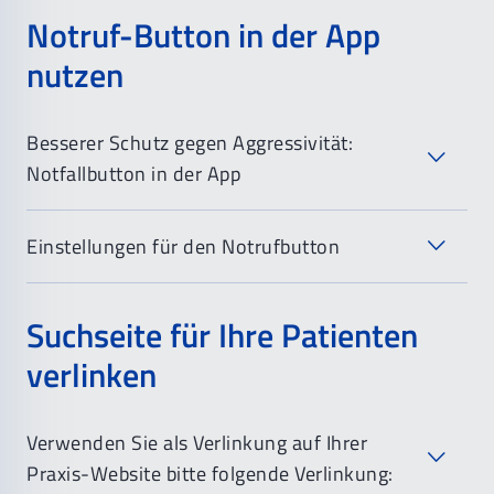
Notruf-Button in der App
nutzen
Besserer Schutz gegen Aggressivität:
Notfallbutton in der App
Einstellungen für den Notrufbutton
Notfallbutton
Suchseite für Ihre Patienten
Über den
Notfall-Button
der Notdienst-App können
Sie, wenn Sie sich bedroht fühlen, unauffällig einen
verlinken
Notruf absetzen.
Einstellungen für den Notfallbutton
Diese Schritte können Sie überspringen wenn Sie
die DEMedic-App bereits nutzen:
Verwenden Sie als Verlinkung auf Ihrer
Nach der Installation der App müssen Sie diese zur
Praxis-Website bitte folgende Verlinkung:
Nutzung einmalig koppeln. Dazu loggen Sie sich in