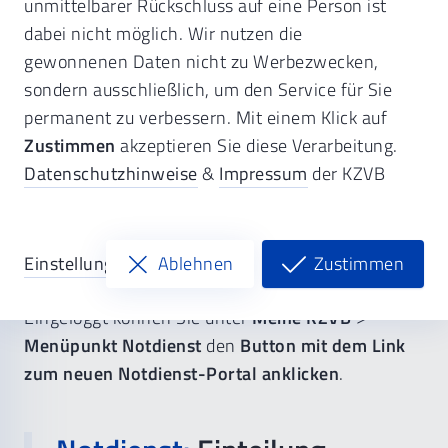
unmittelbarer Rückschluss auf eine Person ist
Notdiensteinteilung 2027
dabei nicht möglich. Wir nutzen die
gewonnenen Daten nicht zu Werbezwecken,
Sie können eingeloggt Ihre
Einteilung im
sondern ausschließlich, um den Service für Sie
kommenden Jahr ansehen
und bei Bedarf
permanent zu verbessern. Mit einem Klick auf
tauschen.
Zustimmen
akzeptieren Sie diese Verarbeitung.
Datenschutzhinweise
&
Impressum
der KZVB
Login zur Notdiensteinteilung
Die Notdiensteinteilung finden Sie im internen Bereich von
Einstellungen
Ablehnen
Zustimmen
kzvb.de. Bitte notieren Sie sich Ihre Termine und sorgen Sie bei
Verhinderung rechtzeitig für Ersatz!
Eingeloggt können Sie unter
Meine KZVB
>
Menüpunkt Notdienst
den
Button mit dem Link
zum neuen Notdienst-Portal anklicken
.