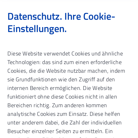
Datenschutz. Ihre Cookie-
Einstellungen.
Startseite
KZVB: Über uns
Bezirke & Obleute
Diese Website verwendet Cookies und ähnliche
Ihre Notdiensteinteilung
Login Notdiensteinteilung
Technologien: das sind zum einen erforderliche
Kontakt Notdienstplanung
Cookies, die die Website nutzbar machen, indem
Ihre Notdiensteinteilung.
Nutzung der App
sie Grundfunktionen wie den Zugriff auf den
Online.
Notfall-Button in der App nutzen
internen Bereich ermöglichen. Die Website
Seite für Ihre Patienten verlinken
funktioniert ohne diese Cookies nicht in allen
Wichtige Informationen zum
Wichtige Informationen
Bereichen richtig. Zum anderen kommen
zahnärztlichen Notdienst.
analytische Cookies zum Einsatz. Diese helfen
unter anderem dabei, die Zahl der individuellen
Besucher einzelner Seiten zu ermitteln. Ein