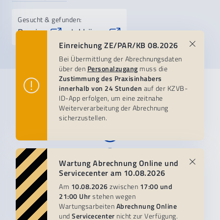
Gesucht & gefunden:
Praxis-
Jobbörse
&
Einreichung ZE/PAR/KB 08.2026
Bei Übermittlung der Abrechnungsdaten
über den
Personalzugang
muss die
Zustimmung des Praxisinhabers
Praxisteam
Patientenservice
KZVB
innerhalb von 24 Stunden
auf der KZVB-
ID-App erfolgen, um eine zeitnahe
Weiterverarbeitung der Abrechnung
Abrechnungsberatung
Zahnärztlicher Notdienst
Organisation
Besuchen Sie uns auf:
sicherzustellen.
Abrechnungsthemen & FAQ
Zahnarztsuche
About us
Abrechnung:
Zweitmeinung
Stellenangebote
Übermittlung
&
Termine
Formulare
Zahn.de
Pressestelle
Wartung Abrechnung Online und
Servicecenter am 10.08.2026
Bestimmungen zur Abrechnung:
Fragen zur Zahnarztrechnung?
MO-DO 7-18, FR -16 Uhr
Am
10.08.2026
zwischen
17:00 und
Abrechnungsmappe
089 230 211 230
089 72401-0
Impressum
Kontakt
Datenschutz
AGB
21:00 Uhr
stehen wegen
Compliance
Seitenübersicht
Newsletter
Wartungsarbeiten
Abrechnung Online
und
Servicecenter
nicht zur Verfügung.