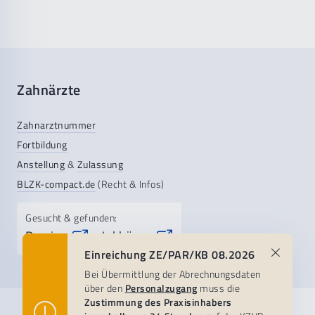
wenn Internetzugang und Abrechnungsprogramm
am selben Rechner vorhanden sind.
Oder auf einem Wechseldatenträger (USB-
Stick), wenn das Abrechnungsprogramm auf
Zahnärzte
einem anderen Rechner installiert ist.
Dann Datei anklicken, „Speichern/Speichern
Zahnarztnummer
unter“ und den Speicherort wählen.
Fortbildung
Anstellung
&
Zulassung
Das Abrechnungsprogramm starten und die
BLZK-compact.de
(Recht & Infos)
kpr-Datei über die entsprechende
Programmfunktion des Software-Anbieters vom
Gesucht & gefunden:
Speicherort einlesen.
Praxis-
Jobbörse
&
Einreichung ZE/PAR/KB 08.2026
Bei Übermittlung der Abrechnungsdaten
über den
Personalzugang
muss die
Zustimmung des Praxisinhabers
Praxisteam
Patientenservice
KZVB