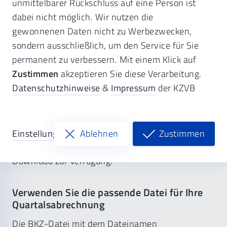
unmittelbarer Rückschluss auf eine Person ist
einlesen.
dabei nicht möglich. Wir nutzen die
gewonnenen Daten nicht zu Werbezwecken,
sondern ausschließlich, um den Service für Sie
permanent zu verbessern. Mit einem Klick auf
Das Bundeseinheitliche Kassenverzeichnis ist für
Zustimmen
akzeptieren Sie diese Verarbeitung.
die Aktualisierung der Kassenstammdaten der
Datenschutzhinweise
&
Impressum
der KZVB
Praxisverwaltungssysteme erforderlich. Dafür
wird vierteljährlich eine Datei mit dem verkürzten
BEKV erstellt und zum Download bereitgestellt. In
der Regel stellen wir Ihnen das BEKV
am letzten
Einstellungen
Ablehnen
Zustimmen
Arbeitstag des Quartals
am Vormittag zum
Download zur Verfügung.
Verwenden Sie die passende Datei für Ihre
Quartalsabrechnung
Die BKZ-Datei mit dem Dateinamen