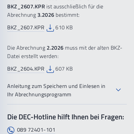
BKZ_2607.KPR
ist ausschließlich für die
Abrechnung
3.2026
bestimmt:
BKZ_2607.KPR
610 KB
Die Abrechnung
2.2026
muss mit der alten BKZ-
Datei erstellt werden:
BKZ_2604.KPR
607 KB
Anleitung zum Speichern und Einlesen in
Ihr Abrechnungsprogramm
Die DEC-Hotline hilft Ihnen bei Fragen:
Die BEKV-Datei wird zunächst abgespeichert,
zum Beispiel auf der Festplatte,
089 72401-101