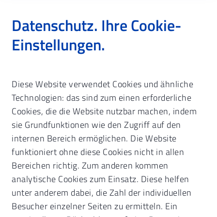
Datenschutz. Ihre Cookie-
Einstellungen.
Startseite
Abrechnung & Honorar
Diese Website verwendet Cookies und ähnliche
Downloads (BEKV, BEL, FEZ)
BEKV (Kassen)
Technologien: das sind zum einen erforderliche
Cookies, die die Website nutzbar machen, indem
BEKV.
Bundeseinheitliche
sie Grundfunktionen wie den Zugriff auf den
Kassenverzeichnisse.
internen Bereich ermöglichen. Die Website
funktioniert ohne diese Cookies nicht in allen
Die Dateien der Bundeseinheitlichen
Bereichen richtig. Zum anderen kommen
Kassenverzeichnisse können Sie auf
analytische Cookies zum Einsatz. Diese helfen
Ihrem eigenen Rechner speichern und
unter anderem dabei, die Zahl der individuellen
danach in Ihr Abrechnungsprogramm
Besucher einzelner Seiten zu ermitteln. Ein