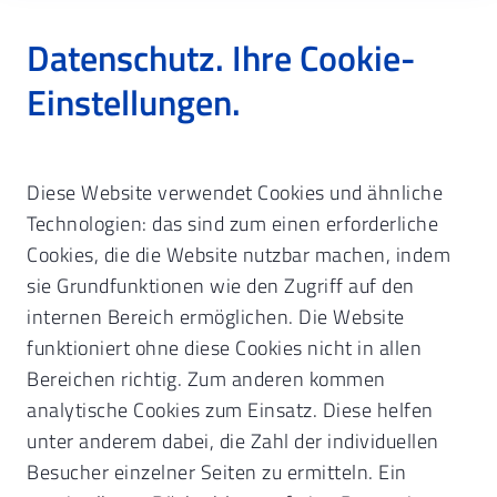
Datenschutz. Ihre Cookie-
Einstellungen.
Startseite
Zahnarzt & Praxisführung
Diese Website verwendet Cookies und ähnliche
Fortbildung & Veranstaltungen
Unterlagen & Skripte
Technologien: das sind zum einen erforderliche
Cookies, die die Website nutzbar machen, indem
Fortbildungsunterlagen.
Zum
sie Grundfunktionen wie den Zugriff auf den
Nachlesen daheim.
internen Bereich ermöglichen. Die Website
funktioniert ohne diese Cookies nicht in allen
Hier stellen wir regelmäßig Unterlagen
Bereichen richtig. Zum anderen kommen
nach einer Fortbildung zum Download
analytische Cookies zum Einsatz. Diese helfen
bereit.
unter anderem dabei, die Zahl der individuellen
Besucher einzelner Seiten zu ermitteln. Ein