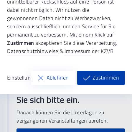
unmittelbarer Rückschluss auf eine Person ist
dabei nicht möglich. Wir nutzen die
Viele Vorträge enthalten komplexe Schaubilder,
gewonnenen Daten nicht zu Werbezwecken,
Verweise auf Gesetzestexte und Links zu
sondern ausschließlich, um den Service für Sie
weiterführenden Informationen, die Ihnen die
permanent zu verbessern. Mit einem Klick auf
Referenten zum Nachlesen zusammenstellen.
Zustimmen
akzeptieren Sie diese Verarbeitung.
Diese Zusammenfassung bereiten wir nach dem
Datenschutzhinweise
&
Impressum
der KZVB
Vortrag auf und stellen sie als PDF-Dateien hier
zeitnah für Sie bereit.
Einstellungen
Ablehnen
Zustimmen
Geschützter Inhalt.
Loggen
Sie sich bitte ein.
Danach können Sie die Unterlagen zu
vergangenen Veranstaltungen abrufen.