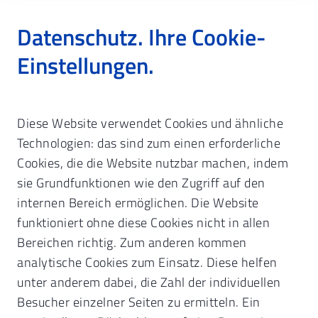
Datenschutz. Ihre Cookie-
Einstellungen.
Startseite
Zahnarzt & Praxisführung
Diese Website verwendet Cookies und ähnliche
Versicherung & Versorgung
Versicherungsnachweis
Elektronische Gesundheitskarte
Technologien: das sind zum einen erforderliche
Ersatzverfahren
Cookies, die die Website nutzbar machen, indem
Versicherungsnachweis.
Elektronische
sie Grundfunktionen wie den Zugriff auf den
Ersatzbescheinigung
Arten.
internen Bereich ermöglichen. Die Website
Mitgliedsbescheinigung
funktioniert ohne diese Cookies nicht in allen
Asylbewerber
Was müssen Sie beachten?
Bereichen richtig. Zum anderen kommen
Sonstige Kostenträger
analytische Cookies zum Einsatz. Diese helfen
Kontakt zur Beratung
unter anderem dabei, die Zahl der individuellen
Besucher einzelner Seiten zu ermitteln. Ein
Arten des