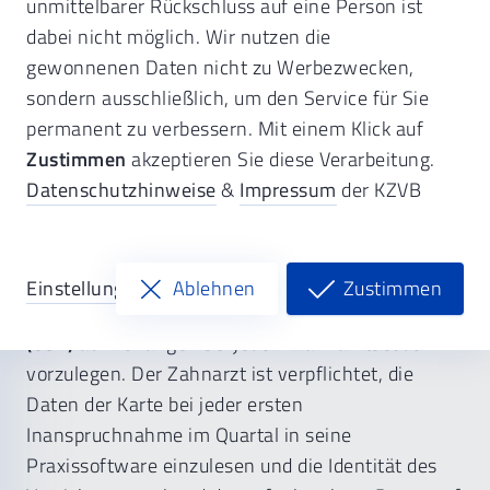
unmittelbarer Rückschluss auf eine Person ist
Versicherungsnachweises
dabei nicht möglich. Wir nutzen die
gewonnenen Daten nicht zu Werbezwecken,
elektronische Gesundheitskarte
sondern ausschließlich, um den Service für Sie
Ersatzverfahren
permanent zu verbessern. Mit einem Klick auf
Zustimmen
akzeptieren Sie diese Verarbeitung.
Mitgliedsbescheinigung
Datenschutzhinweise
&
Impressum
der KZVB
Elektronische Gesundheitskarte (eGK)
Ein GKV-Versicherter ist grundsätzlich
Einstellungen
Ablehnen
Zustimmen
verpflichtet, die
elektronische Gesundheitskarte
(eGK)
auf Verlangen bei jedem Zahnarztbesuch
vorzulegen. Der Zahnarzt ist verpflichtet, die
Daten der Karte bei jeder ersten
Inanspruchnahme im Quartal in seine
Praxissoftware einzulesen und die Identität des