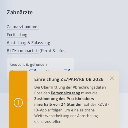
Zahnärzte
Zahnarztnummer
Fortbildung
Anstellung
&
Zulassung
BLZK-compact.de
(Recht & Infos)
Gesucht & gefunden:
Praxis-
Jobbörse
&
Einreichung ZE/PAR/KB 08.2026
Bei Übermittlung der Abrechnungsdaten
über den
Personalzugang
muss die
Zustimmung des Praxisinhabers
Praxisteam
Patientenservice
KZVB
innerhalb von 24 Stunden
auf der KZVB-
ID-App erfolgen, um eine zeitnahe
Weiterverarbeitung der Abrechnung
Abrechnungsberatung
Zahnärztlicher Notdienst
Organisation
Besuchen Sie uns auf:
sicherzustellen.
Abrechnungsthemen & FAQ
Zahnarztsuche
About us