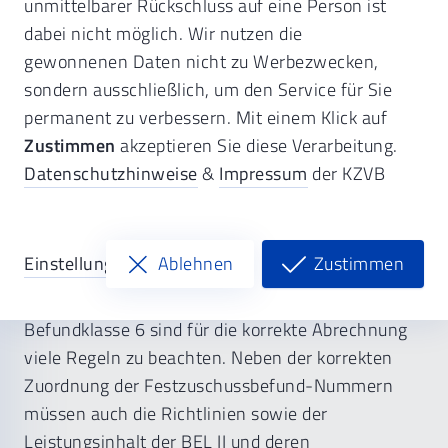
unmittelbarer Rückschluss auf eine Person ist
dabei nicht möglich. Wir nutzen die
gewonnenen Daten nicht zu Werbezwecken,
sondern ausschließlich, um den Service für Sie
Wiederherstellungen -
permanent zu verbessern. Mit einem Klick auf
Zustimmen
akzeptieren Sie diese Verarbeitung.
Befundklasse 6 - Neuauflage
Datenschutzhinweise
&
Impressum
der KZVB
Informationen zur Veranstaltung
Einstellungen
Ablehnen
Zustimmen
Bei der Abrechnung von
Wiederherstellungsmaßnahmen nach der
Befundklasse 6 sind für die korrekte Abrechnung
viele Regeln zu beachten. Neben der korrekten
Zuordnung der Festzuschussbefund-Nummern
müssen auch die Richtlinien sowie der
Leistungsinhalt der BEL II und deren