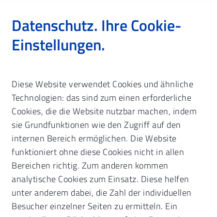
Datenschutz. Ihre Cookie-
Einstellungen.
Startseite
Zahnarzt & Praxisführung
Diese Website verwendet Cookies und ähnliche
Fortbildung & Veranstaltungen
Online-Anmeldung
Technologien: das sind zum einen erforderliche
Wiederherstellungen - Befundklasse 6 - Neuauflage
Cookies, die die Website nutzbar machen, indem
sie Grundfunktionen wie den Zugriff auf den
Details & Anmeldung.
KZVB
internen Bereich ermöglichen. Die Website
Fortbildungen.
funktioniert ohne diese Cookies nicht in allen
Bereichen richtig. Zum anderen kommen
Unsere Mails mit Infos zu Ihrer
analytische Cookies zum Einsatz. Diese helfen
Teilnahme gehen an die von Ihnen
unter anderem dabei, die Zahl der individuellen
Besucher einzelner Seiten zu ermitteln. Ein
angegebene persönliche Mail-Adresse.