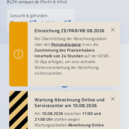
BLZK-compact.de
(Recht & Infos)
Gesucht & gefunden:
Praxis-
Jobbörse
&
Einreichung ZE/PAR/KB 08.2026
Bei Übermittlung der Abrechnungsdaten
über den
Personalzugang
muss die
Zustimmung des Praxisinhabers
Praxisteam
Patientenservice
KZVB
innerhalb von 24 Stunden
auf der KZVB-
ID-App erfolgen, um eine zeitnahe
Weiterverarbeitung der Abrechnung
Abrechnungsberatung
Zahnärztlicher Notdienst
Organisation
Besuchen Sie uns auf:
sicherzustellen.
Abrechnungsthemen & FAQ
Zahnarztsuche
About us
Abrechnung:
Zweitmeinung
Stellenangebote
Übermittlung
&
Termine
Formulare
Zahn.de
Pressestelle
Wartung Abrechnung Online und
Servicecenter am 10.08.2026
Bestimmungen zur Abrechnung:
Fragen zur Zahnarztrechnung?
MO-DO 7-18, FR -16 Uhr
Am
10.08.2026
zwischen
17:00 und
Abrechnungsmappe
089 230 211 230
089 72401-0
Impressum
Kontakt
Datenschutz
AGB
21:00 Uhr
stehen wegen
Compliance
Seitenübersicht
Newsletter
Wartungsarbeiten
Abrechnung Online