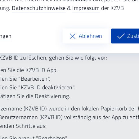
ldung mit der KZVB ID App auf dem Gerät ist nach dem
tung.
Datenschutzhinweise
&
Impressum
der KZVB
rstellen des Benutzernamens oder Neuregistrierung nich
en unter "Meine KZVB" sind von der Löschung Ihrer KZVB 
fgrund der Nachvollziehbarkeit Ihrer Aktionen gespeicher
ungen
Ablehnen
Zus
tenschutz
).
KZVB ID ist auf nur einem Gerät registriert.
KZVB ID zu löschen, gehen Sie wie folgt vor:
 Sie die KZVB ID App.
n Sie "Bearbeiten".
 Sie "KZVB ID deaktivieren".
igen Sie die Deaktivierung.
tzername (KZVB ID) wurde in den lokalen Papierkorb der
enutzernamen (KZVB ID) vollständig aus der App zu entf
enden Schritte aus:
 Sie erneut "Bearbeiten".