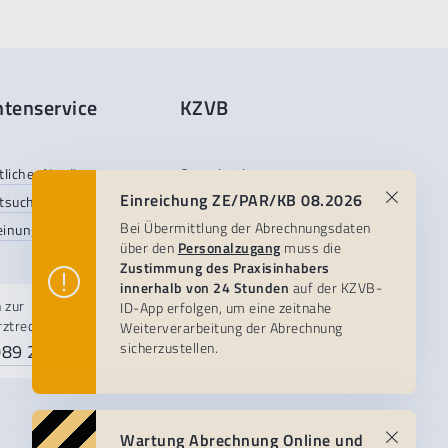
ntenservice
KZVB
licher Notdienst
Organisation
Einreichung ZE/PAR/KB 08.2026
tsuche
About us
Bei Übermittlung der Abrechnungsdaten
einung
Stellenangebote
über den
Personalzugang
muss die
Pressestelle
Zustimmung des Praxisinhabers
innerhalb von 24 Stunden
auf der KZVB-
 zur
MO-DO 7-18, FR -16 Uhr
ID-App erfolgen, um eine zeitnahe
rztrechnung?
Weiterverarbeitung der Abrechnung
089 72401-0
sicherzustellen.
089 230 211 230
Wartung Abrechnung Online und