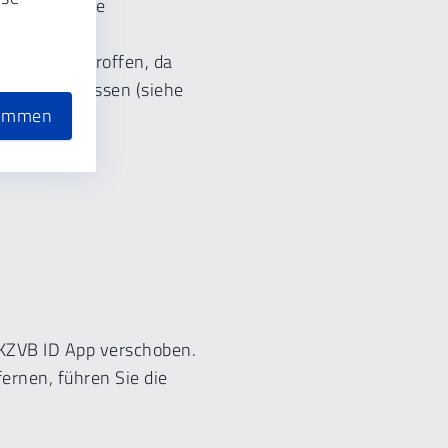
 Löschen ohne
t möglich.
ID nicht betroffen, da
t bleiben müssen (siehe
timmen
 KZVB ID App verschoben.
ernen, führen Sie die