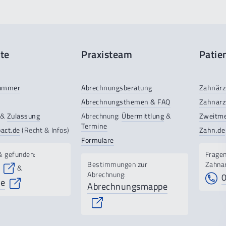
te
Praxisteam
Patie
ummer
Abrechnungsberatung
Zahnärzt
Abrechnungsthemen & FAQ
Zahnarz
&
Zulassung
Abrechnung:
Übermittlung
&
Zweitm
Termine
act.de
(Recht & Infos)
Zahn.de
Formulare
& gefunden:
Fragen
Bestimmungen zur
Zahna
&
Abrechnung:
se
Abrechnungsmappe