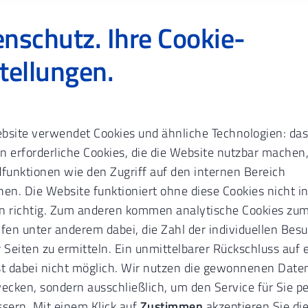
nschutz. Ihre Cookie-
tellungen.
te
Service
KZVB ID löschen
bsite verwendet Cookies und ähnliche Technologien: das
B ID.
Löschen.
n erforderliche Cookies, die die Website nutzbar machen
dfunktionen wie den Zugriff auf den internen Bereich
en. Die Website funktioniert ohne diese Cookies nicht in
nn ich meine KZVB ID löschen?
n richtig. Zum anderen kommen analytische Cookies zum
lfen unter anderem dabei, die Zahl der individuellen Bes
 Seiten zu ermitteln. Ein unmittelbarer Rückschluss auf 
st dabei nicht möglich. Wir nutzen die gewonnenen Daten
cken, sondern ausschließlich, um den Service für Sie 
en Ihre KZVB ID in der KZVB ID App auf Ihrem Gerät lösc
ssern. Mit einem Klick auf
Zustimmen
akzeptieren Sie di