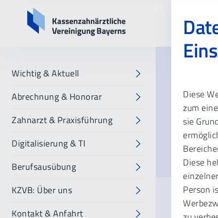
Date
Eins
Wichtig & Aktuell
Startsei
Diese We
Abrechnung & Honorar
KZV
zum eine
Zahnarzt & Praxisführung
sie Grun
ermöglich
Wie ka
Digitalisierung & TI
Bereiche
Diese he
Berufsausübung
einzelner
Person i
KZVB: Über uns
Werbezwe
Sie könn
Kontakt & Anfahrt
zu verbe