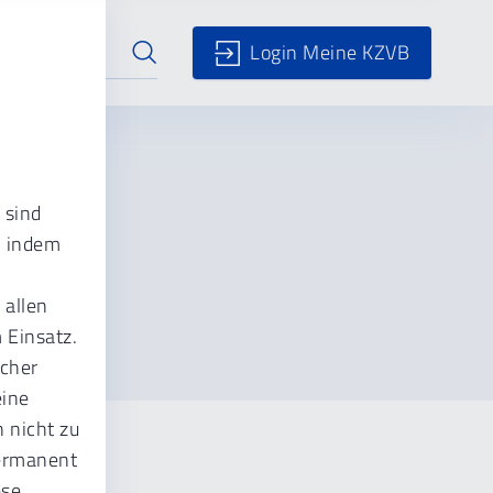
Login Meine KZVB
 sind
, indem
 allen
 Einsatz.
ucher
eine
 nicht zu
permanent
hen.
ese